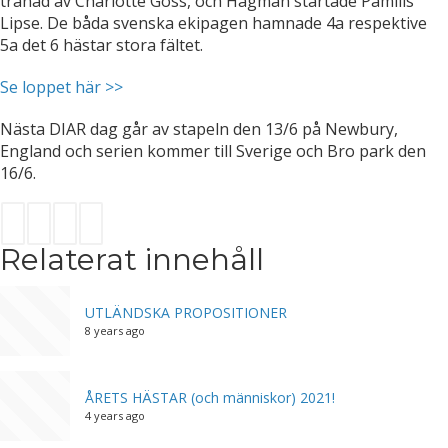
tränad av Charlotte Goss, och Hagman startade Pamills
Lipse. De båda svenska ekipagen hamnade 4a respektive
5a det 6 hästar stora fältet.
Se loppet här >>
Nästa DIAR dag går av stapeln den 13/6 på Newbury,
England och serien kommer till Sverige och Bro park den
16/6.
Relaterat innehåll
UTLÄNDSKA PROPOSITIONER
8 years ago
ÅRETS HÄSTAR (och människor) 2021!
4 years ago