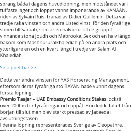
sprang båda i dagens huvudlöpning, men motståndet var i
tuffaste laget och loppet vanns imponerande av KANAAN,
riden av Sylvain Ruis, tränad av Didier Guillemin. Detta var
tredje raka vinsten och andra Listed vinst, för den fyraårige
sonen till Saraab, som är en halvbror till de grupp 1-
vinnande stona Joudh och Mabrooka. Sex och en halv längd
bakom kom Mashhururalkhalediah på en andra plats och
ytterligare en och en kvart längd i tredje var Salam Al
Khalediah.
Se loppet här >>
Detta var andra vinsten för YAS Horseracing Management,
eftersom deras fyraåriga sto BAYAN hade vunnit dagens
första löpning,
Premio Taajer – UAE Embassy Conditions Stakes
, också
över 2000m för fyraåringar och uppåt. Hon ledde fältet från
början till slut men blev starkt pressad av Jadeeda i
avslutningsfasen.
I denna löpning representerades Sverige av Cleopathre,